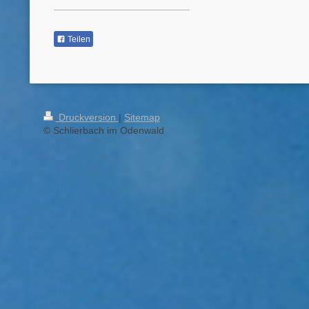
Teilen
Druckversion
|
Sitemap
© Schlierbach im Odenwald