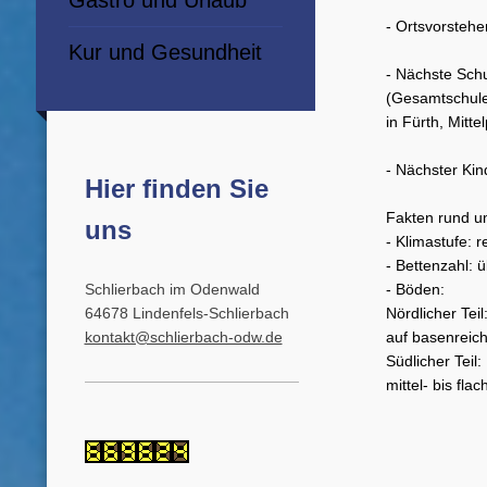
Gastro und Urlaub
- Ortsvorstehe
Kur und Gesundheit
- Nächste Schu
(Gesamtschul
in Fürth, Mitt
- Nächster Kin
Hier finden Sie
Fakten rund um
uns
- Klimastufe: r
- Bettenzahl: 
Schlierbach im Odenwald
- Böden:
64678 Lindenfels-Schlierbach
Nördlicher Teil
kontakt@schlierbach-odw.de
auf basenreic
Südlicher Teil:
mittel- bis fl