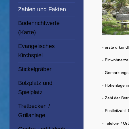
Zahlen und Fakten
Bodenrichtwerte
(Karte)
Evangelisches
- erste urkund
Kirchspiel
- Einwohnerzah
Stickelgräber
- Gemarkungsf
Bolzplatz und
- Höhenlage im
Spielplatz
- Zahl der Bet
Tretbecken /
- Postleitzahl:
Grillanlage
- Telefon- / O