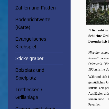
Zahlen und Fakten
Bodenrichtwerte
(Karte)
"Hier ruht in 
Schlichte Gra
Evangelisches
Besonderheit
Kirchspiel
Hier der schm
Stickelgräber
Kaiser" im et
Odenwald-Dörf
Bolzplatz und
100 Schritte da
Während sich i
Spielplatz
gemütlichen G
Musik" (eingel
Tretbecken /
Ausflügler drä
Grillanlage
seinen rund 10
Fremden.