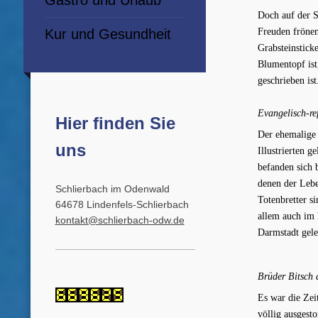
Gastro und Urlaub
Doch auf der S
Kur und Gesundheit
Freuden frönen
Grabsteinstick
Blumentopf ist
geschrieben ist
Evangelisch-re
Hier finden Sie
Der ehemalige 
uns
Illustrierten 
befanden sich 
denen der Lebe
Schlierbach im Odenwald
Totenbretter s
64678 Lindenfels-Schlierbach
allem auch im
kontakt@schlierbach-odw.de
Darmstadt gele
Brüder Bitsch 
Es war die Zei
völlig ausgest