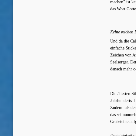
machen" ist ke
das Wort Gotte
Keine reichen 
Und da die Cal
einfache Sticke
Zeichen von Ar
Seelsorger. De
danach mehr od
Die ältesten S
Jahrhunderts. 
Zudem: als der
das sei nunmeh
Grabsteine auf
Dreieinigkeit a